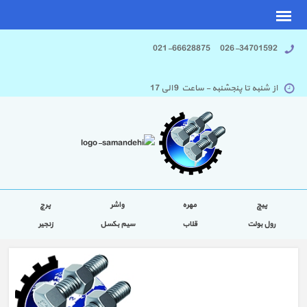
026-34701592 021-66628875
از شنبه تا پنجشنبه - ساعت 9 الی 17
پیچ
مهره
واشر
پرچ
رول بولت
قلاب
سیم بکسل
زنجیر