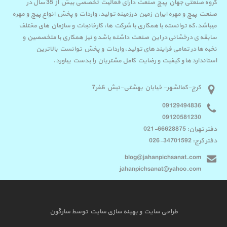
گروه صنعتی جهان پیچ صنعت دارای فعالیت تخصصی بیش از 35 سال در
صنعت پیچ و مهره ایران زمین درزمینه تولید، واردات و پخش انواع پیچ و مهره
میباشد.که توانسته با همکاری با شرکت ها، کارخانجات و سازمان های مختلف
سابقه ی درخشانی در این صنعت داشته باشد و نیز همکاری با متخصصین و
نخبه ها در تمامی فرایند های تولید، واردات و پخش توانست بالاترین
استاندارد ها و کیفیت و رضایت کامل مشتریان را بدست بیاورد.
کرج-کمالشهر- خیابان بهشتی-نبش ظفر7
09129494836
09120581230
دفتر تهران: 66628875-021
دفتر کرج: 34701592-026
blog@jahanpichsanat.com
jahanpichsanat@yahoo.com
طراحی سایت
و
بهینه سازی سایت
توسط
سارگون