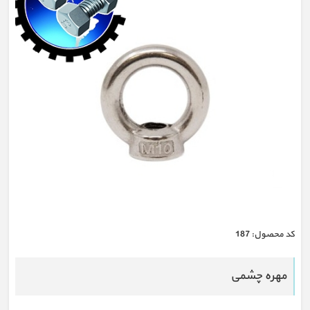
كد محصول:
187
مهره چشمی