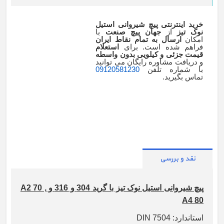
خرید اینترنتی پیچ شیروانی استیل
نوک تیز
از
جهان پیچ صنعت
با
امکان
ارسال به تمام نقاط ایران
فراهم شده است. برای
استعلام
قیمت جزئی و کیلویی بدون واسطه
و دریافت مشاوره رایگان می توانید
با شماره تلفن
09120581230
تماس بگیرید.
نقد و بررسی
پیچ شیروانی استیل نوک تیز با گرید 304 و 316 و A2 70 ,
A4 80
استاندارد: DIN 7504