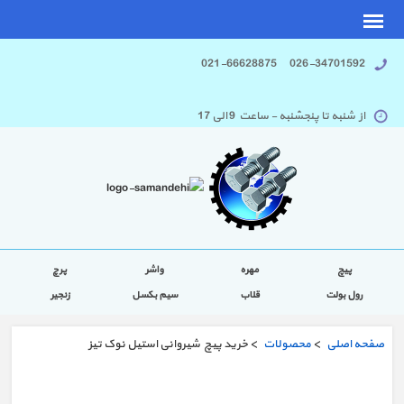
026-34701592 021-66628875
از شنبه تا پنجشنبه - ساعت 9 الی 17
پیچ
مهره
واشر
پرچ
رول بولت
قلاب
سیم بکسل
زنجیر
صفحه اصلی
>
محصولات
> خرید پیچ شیروانی استیل نوک تیز