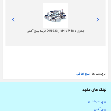
خرید پیچ آهنی DIN 933 از M4 تا M48 + جدول
برچسب ها :
پیچ اطاقی
لینک های مفید
پیچ سرمته ای
خرید پیچ آلن - لیست قیمت پیچ آلنی + جدول
پیچ آهنی