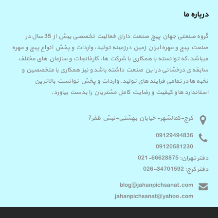
درباره ما
گروه صنعتی جهان پیچ صنعت دارای فعالیت تخصصی بیش از 35 سال در
صنعت پیچ و مهره ایران زمین درزمینه تولید، واردات و پخش انواع پیچ و مهره
میباشد.که توانسته با همکاری با شرکت ها، کارخانجات و سازمان های مختلف
سابقه ی درخشانی در این صنعت داشته باشد و نیز همکاری با متخصصین و
نخبه ها در تمامی فرایند های تولید، واردات و پخش توانست بالاترین
استاندارد ها و کیفیت و رضایت کامل مشتریان را بدست بیاورد.
کرج-کمالشهر- خیابان بهشتی-نبش ظفر7
09129494836
09120581230
دفتر تهران: 66628875-021
دفتر کرج: 34701592-026
blog@jahanpichsanat.com
jahanpichsanat@yahoo.com