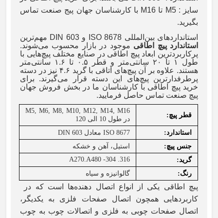
سایز : M5 تا M16 با کارشناسان جهان پیج صنعت تماس
بگیرید.
استانداردهای بین‌المللی
ISO 8678
و
DIN 603
مهم‌ترین
استاندارد پیچ اطاقی
موجود در بازار محسوب می‌شوند.
پرکاربردترین ابعاد پیچ اطاقی در صنایع مختلف پیچ‌هایی با
طول ۱ تا ۲۰ سانتی‌متر و قطر ۰.۵ تا ۱.۶ سانتی‌متر
هستند. علاوه بر آن پیچ‌های اتاقی با گرید ۴.۶ نیز در دسته
پرطرفدارترین پیچ‌های این دسته قرار می‌گیرند. برای
خرید پیچ اطاقی با کارشناسان ما در بخش فروش جهان
پیچ صنعت تماس حاصل فرمایید.
M5, M6, M8, M10, M12, M14, M16
قطر پیچ
:
در طول 10 الی 120
استاندارد
:
ISO 8677
معادل
DIN 603
جنس پیچ
:
استیل، آهن و خشکه
A270.A480 -304 .316
گرید
:
رنگ
:
گالوانیزه و سیاه
پبچ
اطاقی
یکی از انواع اتصال دهنده‌ها است که در
کاربردهایی همچون اتصال صفحات فلزی به یکدیگر،
اتصال صفحات چوبی به فلزی و اتصالات چوب به چوب