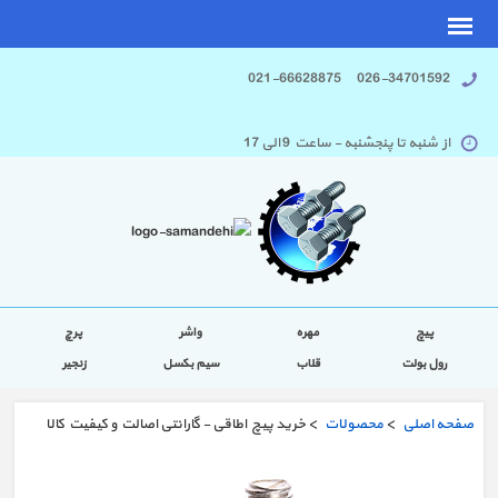
026-34701592 021-66628875
از شنبه تا پنجشنبه - ساعت 9 الی 17
پیچ
مهره
واشر
پرچ
رول بولت
قلاب
سیم بکسل
زنجیر
صفحه اصلی
>
محصولات
> خرید پیچ اطاقی - گارانتی اصالت و کیفیت کالا