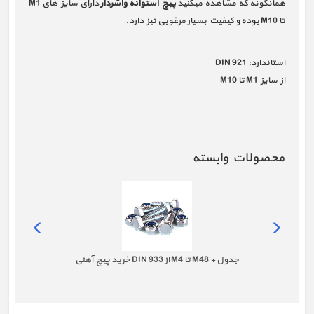
همانگونه که مشاهده میکنید
پیچ استوانه واشردار
دارای سایز های M1
تا M10 بوده و کیفیت بسیار مرغوبی نیز دارد.
استاندارد: DIN 921
از سایز M1 تا M10
محصولات وابسته
خرید پیچ آهنی DIN 933 از M4 تا M48 + جدول