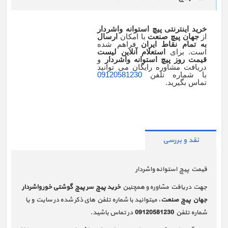
خرید اینترنتی پیچ استوانه واشردار
از
جهان پیچ صنعت
با امکان
ارسال
به تمام نقاط ایران
فراهم شده
است. برای
استعلام آنلاین لیست
قیمت روز پیچ استوانه واشردار
و
دریافت مشاوره رایگان می توانید
با شماره تلفن
09120581230
تماس بگیرید.
نقد و بررسی
قیمت پیچ استوانه واشردار
جهت دریافت مشاوره و همچنین
خرید پیچ سر پیچ گوشتی خور واشردار
جهان پیچ صنعت
، میتوانید با شماره تلفن های ذکر شده در سایت و یا
شماره تلفن
09120581230
در تماس باشید.