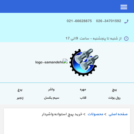
026-34701592 021-66628875
از شنبه تا پنجشنبه - ساعت 9 الی 17
پیچ
مهره
واشر
پرچ
رول بولت
قلاب
سیم بکسل
زنجیر
صفحه اصلی
>
محصولات
> خرید پیچ استوانه واشردار