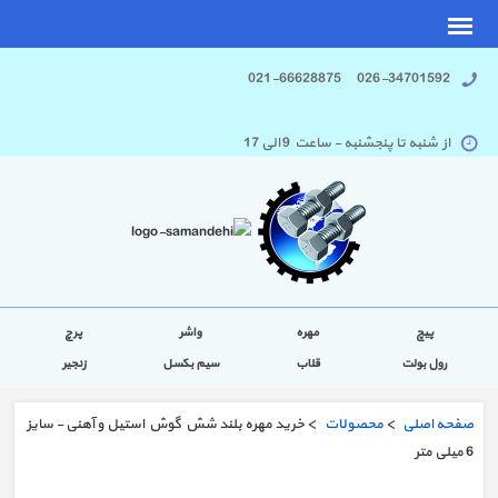
026-34701592 021-66628875
از شنبه تا پنجشنبه - ساعت 9 الی 17
پیچ
مهره
واشر
پرچ
رول بولت
قلاب
سیم بکسل
زنجیر
صفحه اصلی
>
محصولات
> خرید مهره بلند شش گوش استیل و آهنی - سایز
6 میلی متر