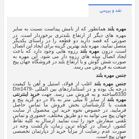
نقد و بررسی
مهره بلند
همانطور که از نامش پیداست نسبت به سایر
مهره های دیگر از ارتفاع بلندتری برخوردار است. در
صورتی که قصد دارید دو قطعه را در راستای یکدیگر
متصل نمایید، مهره بلند بهترین گزینه برای ایجاد این اتصال
است. درون
مهره بلند
رزوه هایی وجود دارد که باعث
ایجاد اتصال میله های رزوه دار می شود. این مهره به
صورت شش گوش و با ارتفاع بلند در فروشگاه جهان پیج
صنعت به فروش می رسد.
جنس مهره بلند
جنس مهره بلند
اغلب از فولاد، استیل و آهن با کیفیت
درجه یک بوده و در استانداردهای بین المللی
Din1479-
6330
ساخته و به فروش می رسد. جهت
خرید اینترنتی
مهره بلند
از سایز 6 میلی متر به بالا در دو گرید پنج و
هشت با کارشناسان بخش فروش ما تماس حاصل
فرمایید. در خصوص نحوه خرید این محصول از سایت
جهان پیچ می توانید به دو طریق مختلف، حضوری و تماس
تلفنی سفارش خود را ثبت نمایید. ارسال به کلیه نقاط
کشور، ارسال در کوتاه ترین زمان، بازگشت وجه در
صورت عدم رضایت از مزایا خرید از دپارتمان تخصصی
جهان پیچ است.