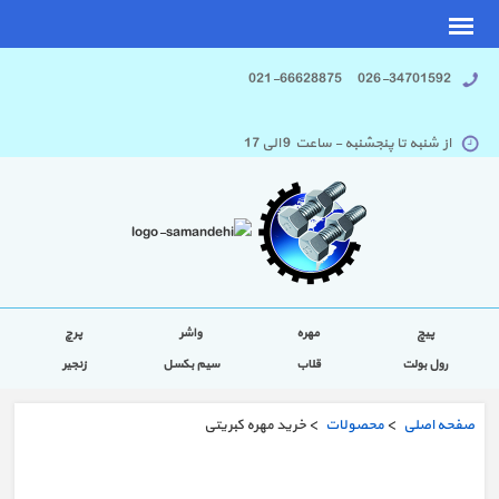
026-34701592 021-66628875
از شنبه تا پنجشنبه - ساعت 9 الی 17
پیچ
مهره
واشر
پرچ
رول بولت
قلاب
سیم بکسل
زنجیر
صفحه اصلی
>
محصولات
> خرید مهره کبریتی