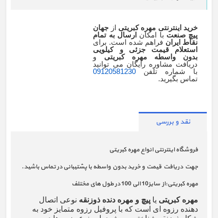
خرید اینترنتی مهره کبریتی
از
جهان
پیچ صنعت
با امکان
ارسال به تمام
نقاط ایران
فراهم شده است. برای
استعلام قیمت جزئی و کیلویی
بدون واسطه مهره کبریتی
و
دریافت مشاوره رایگان می توانید
با شماره تلفن
09120581230
تماس بگیرید.
نقد و بررسی
فروشگاه اینترنتی انواع مهره کبریتی
جهت دریافت قیمت و خرید بدون واسطه با پشتیبانی در تماس باشید.
مهره کبریتی:از سایز10 الی 100 در طول های مختلف
مهره کبریتی
یا
پیچ و مهره دنده ذوزنقه
نوعی اتصال
دهنده رزوه ای است که با پروفیل رزوه متمایز خود به