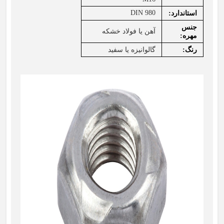
DIN 980
استاندارد
:
جنس
آهن یا فولاد خشکه
مهره
:
رنگ
:
گالوانیزه یا سفید