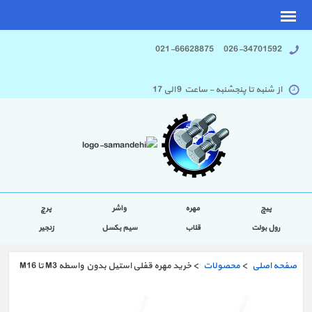
026-34701592 021-66628875
از شنبه تا پنجشنبه - ساعت 9 الی 17
پیچ
مهره
واشر
پرچ
رول بولت
قلاب
سیم بکسل
زنجیر
صفحه اصلی
>
محصولات
> خرید مهره قفلی استیل بدون واسطه M3 تا M16