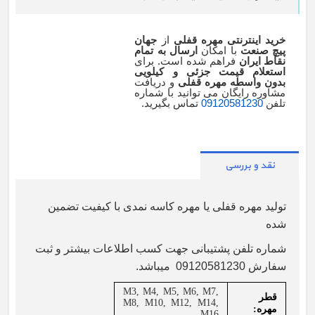
خرید اینترنتی مهره قفلی
از
جهان
پیچ صنعت
با امکان
ارسال به تمام
نقاط ایران
فراهم شده است. برای
استعلام قیمت جزئی و کیلویی
بدون واسطه مهره قفلی
و دریافت
مشاوره رایگان می توانید با شماره
تلفن
09120581230
تماس بگیرید.
نقد و بررسی
تولید مهره قفلی یا مهره کاسه نمدی با کیفیت تضمین
شده
شماره تلفن پشتیبانی جهت کسب اطلاعات بیشتر و ثبت
سفارش 09120581230 میباشد.
M3, M4, M5, M6, M7,
قطر
M8, M10, M12, M14,
مهره
:
M16