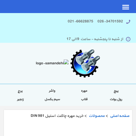
026-34701592 021-66628875
از شنبه تا پنجشنبه - ساعت 9 الی 17
پیچ
مهره
واشر
پرچ
رول بولت
قلاب
سیم بکسل
زنجیر
صفحه اصلی
>
محصولات
> خرید مهره چاکنت استیل DIN 981