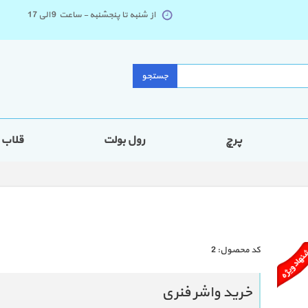
از شنبه تا پنجشنبه - ساعت 9 الی 17
جستجو
پرچ
رول بولت
قلاب
كد محصول:
2
خرید واشر فنری