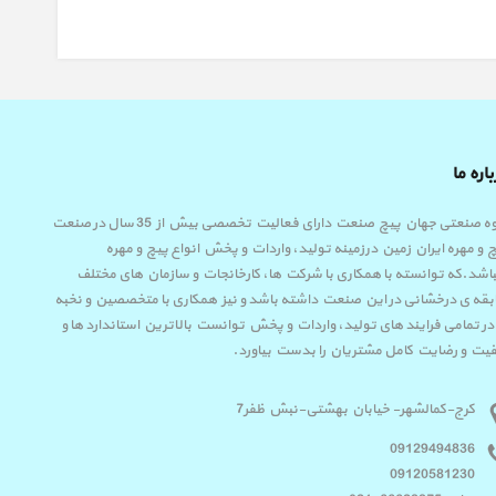
اره ما
گروه صنعتی جهان پیچ صنعت دارای فعالیت تخصصی بیش از 35 سال در صنعت
 و مهره ایران زمین درزمینه تولید، واردات و پخش انواع پیچ و مهره
اشد.که توانسته با همکاری با شرکت ها، کارخانجات و سازمان های مختلف
قه ی درخشانی در این صنعت داشته باشد و نیز همکاری با متخصصین و نخبه
در تمامی فرایند های تولید، واردات و پخش توانست بالاترین استاندارد ها و
یت و رضایت کامل مشتریان را بدست بیاورد.
کرج-کمالشهر- خیابان بهشتی-نبش ظفر7
09129494836
09120581230