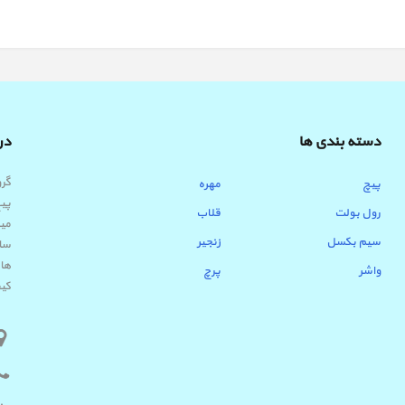
دسته بندی ها
درب
پیچ
مهره
پیچ
رول بولت
قلاب
میب
سیم بکسل
زنجیر
ساب
ها 
واشر
پرچ
کیف