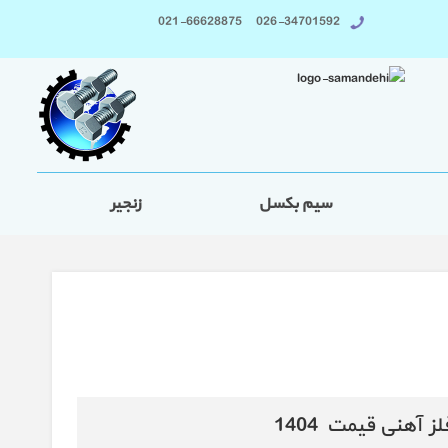
026-34701592 021-66628875
سیم بکسل
زنجیر