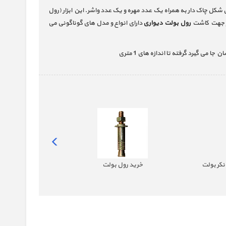
مدتا سر مخروطی شکل ، یک عدد لوله استوانه ای شکل چاک دار به همراه یک عدد مهره و یک عدد واشر. این ابزار (رول
ظر جهت کاشت
رول بولت دیواری
دارای انواع و مدل های گوناگونی می
- از سایز 6 الی 16 | جهان پیچ
خرید رول بولت
خرید انکر بولت HSA - سایز 8mm تا 20mm