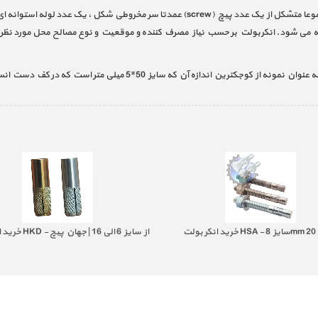
وسیله یا ابزاریست معمولا ازجنس فلز ( آهنی ) مجموعا متشکل از یک عدد پیچ (screw) ع
خته می شود. انکربولت بر حسب نیاز مصرف کننده و موقعیت و نوع مصالح محل مورد ن
50*5 میلی متر است که در کف دست انسان جا می گیرد گرفته تا اندازه های 1 متری
خرید انکر بولت HKD 
صنعت