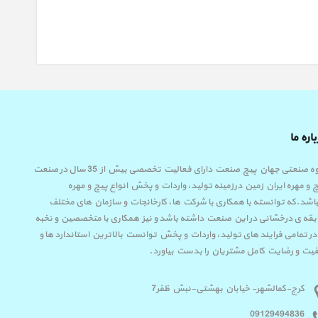
اره ما
گروه صنعتی جهان پیچ صنعت دارای فعالیت تخصصی بیش از 35 سال در صنعت
 و مهره ایران زمین درزمینه تولید، واردات و پخش انواع پیچ و مهره
اشد.که توانسته با همکاری با شرکت ها، کارخانجات و سازمان های مختلف
قه ی درخشانی در این صنعت داشته باشد و نیز همکاری با متخصصین و نخبه
در تمامی فرایند های تولید، واردات و پخش توانست بالاترین استاندارد ها و
یت و رضایت کامل مشتریان را بدست بیاورد.
کرج-کمالشهر- خیابان بهشتی-نبش ظفر7
09129494836