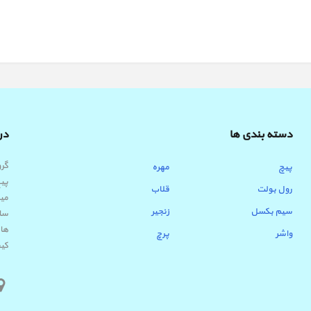
دسته بندی ها
درب
پیچ
مهره
پیچ
رول بولت
قلاب
میب
سیم بکسل
زنجیر
ساب
ها 
واشر
پرچ
کیف