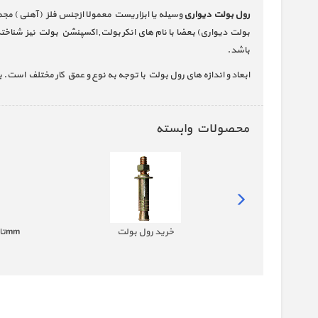
رول بولت دیواری
بولت دیواری) بعضا با نام های انکر بولت‚ اکسپنشن بولت نیز شنا
باشد.
ابعاد و اندازه های رول بولت با توجه به نوع و عمق کار مختلف است. به عنوان نمونه از کوجکترین اندازه آن که سایز 
محصولات وابسته
خرید انکر بولت HKD - از سایز 6 الی 16 | جهان پیچ
خرید رول بولت
خرید انکر بولت HSA - سایز 8mm تا 20mm