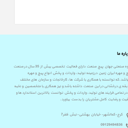
اره ما
گروه صنعتی جهان پیچ صنعت دارای فعالیت تخصصی بیش از 35 سال در صنعت
 و مهره ایران زمین درزمینه تولید، واردات و پخش انواع پیچ و مهره
اشد.که توانسته با همکاری با شرکت ها، کارخانجات و سازمان های مختلف
قه ی درخشانی در این صنعت داشته باشد و نیز همکاری با متخصصین و نخبه
در تمامی فرایند های تولید، واردات و پخش توانست بالاترین استاندارد ها و
یت و رضایت کامل مشتریان را بدست بیاورد.
کرج-کمالشهر- خیابان بهشتی-نبش ظفر7
09129494836