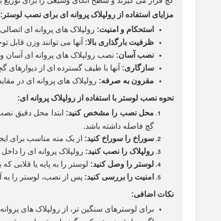
گچ قرار می گیرند و سطح اتکای وسیعی را برای توزیع بار
مزایای استفاده از رولپلاک پروانه ای برای نصب لوستر
:
استحکام و امنیت
:
رولپلاک های پروانه ای اتصالی
ظرفیت بارگذاری بالا
:
آنها می توانند وزن قابل تو
نصب آسان
:
نصب رولپلاک های پروانه ای آسان و س
سازگاری
:
آنها با طیف گسترده ای از دیوارهای گ
مقرون به صرفه
:
رولپلاک های پروانه ای در مقای
نحوه نصب لوستر با استفاده از رولپلاک پروانه ای
:
محل نصب را مشخص کنید
:
ابتدا محل دقیق نصب 
گچ فاصله داشته باشد.
سوراخ را سوراخ کنید
:
از یک مته مناسب برای ایجا
رولپلاک را نصب کنید
:
رولپلاک پروانه ای را داخل س
لوستر را وصل کنید
:
لوستر را به پایه یا قلابی ک
امنیت را بررسی کنید
:
پس از نصب، لوستر را به آر
نکات اضافی
:
برای لوسترهای سنگین تر، از رولپلاک های پروانه ا