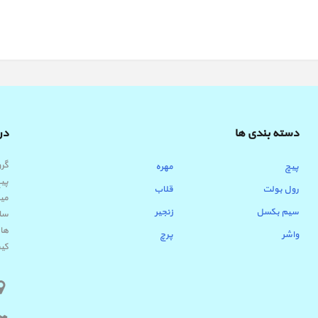
دسته بندی ها
درب
پیچ
مهره
پیچ
رول بولت
قلاب
میب
سیم بکسل
زنجیر
ساب
ها 
واشر
پرچ
کیف