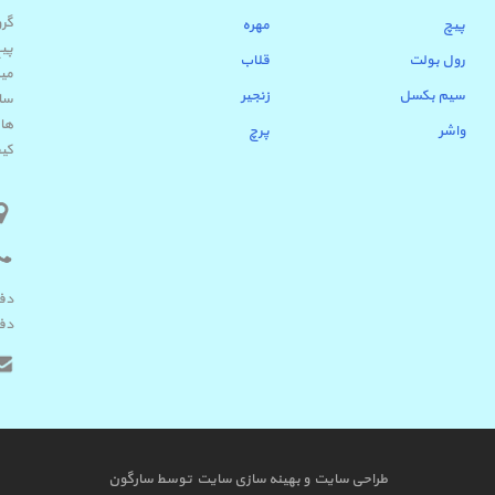
پیچ
مهره
پیچ
رول بولت
قلاب
میب
سیم بکسل
زنجیر
ساب
ها 
واشر
پرچ
کیف
دفتر 
دفتر ک
طراحی سایت
و
بهینه سازی سایت
توسط
سارگون