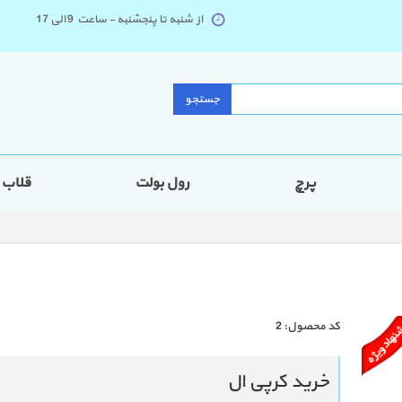
از شنبه تا پنجشنبه - ساعت 9 الی 17
جستجو
پرچ
رول بولت
قلاب
كد محصول:
2
خرید کرپی ال