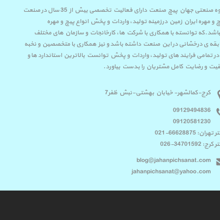
گروه صنعتی جهان پیچ صنعت دارای فعالیت تخصصی بیش از 35 سال در صنعت
 و مهره ایران زمین درزمینه تولید، واردات و پخش انواع پیچ و مهره
اشد.که توانسته با همکاری با شرکت ها، کارخانجات و سازمان های مختلف
قه ی درخشانی در این صنعت داشته باشد و نیز همکاری با متخصصین و نخبه
در تمامی فرایند های تولید، واردات و پخش توانست بالاترین استاندارد ها و
یت و رضایت کامل مشتریان را بدست بیاورد.
کرج-کمالشهر- خیابان بهشتی-نبش ظفر7
09129494836
09120581230
تهران: 66628875-021
رج: 34701592-026
blog@jahanpichsanat.com
jahanpichsanat@yahoo.com