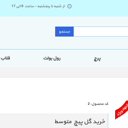
از شنبه تا پنجشنبه - ساعت 9 الی 17
جستجو
پرچ
رول بولت
قلاب
كد محصول:
2
خرید گل پیچ متوسط