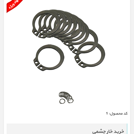
كد محصول:
1
خرید خار چشمی