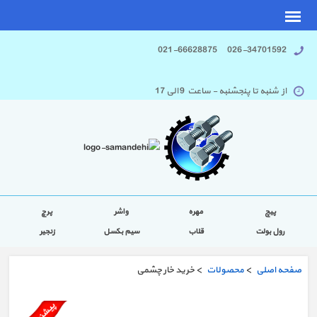
026-34701592 021-66628875
از شنبه تا پنجشنبه - ساعت 9 الی 17
پیچ
مهره
واشر
پرچ
رول بولت
قلاب
سیم بکسل
زنجیر
صفحه اصلی
>
محصولات
> خرید خار چشمی