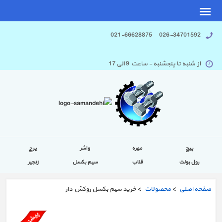
026-34701592 021-66628875
از شنبه تا پنجشنبه - ساعت 9 الی 17
پیچ
مهره
واشر
پرچ
رول بولت
قلاب
سیم بکسل
زنجیر
صفحه اصلی
>
محصولات
> خرید سیم بکسل روکش دار