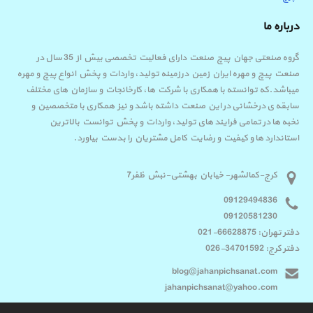
درباره ما
گروه صنعتی جهان پیچ صنعت دارای فعالیت تخصصی بیش از 35 سال در
صنعت پیچ و مهره ایران زمین درزمینه تولید، واردات و پخش انواع پیچ و مهره
میباشد.که توانسته با همکاری با شرکت ها، کارخانجات و سازمان های مختلف
سابقه ی درخشانی در این صنعت داشته باشد و نیز همکاری با متخصصین و
نخبه ها در تمامی فرایند های تولید، واردات و پخش توانست بالاترین
استاندارد ها و کیفیت و رضایت کامل مشتریان را بدست بیاورد.
کرج-کمالشهر- خیابان بهشتی-نبش ظفر7
09129494836
09120581230
دفتر تهران: 66628875-021
دفتر کرج: 34701592-026
blog@jahanpichsanat.com
jahanpichsanat@yahoo.com