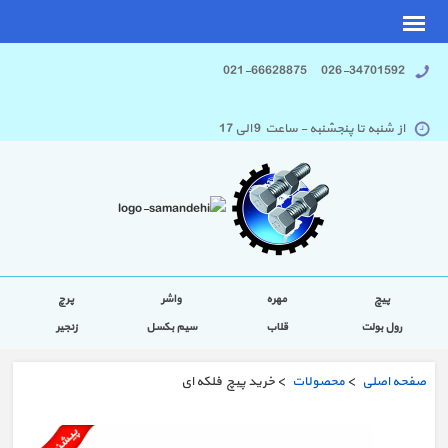
026-34701592 021-66628875
از شنبه تا پنجشنبه - ساعت 9 الی 17
پیچ
مهره
واشر
پرچ
رول بولت
قلاب
سیم بکسل
زنجیر
صفحه اصلی
>
محصولات
> خرید پیچ فلکه ای