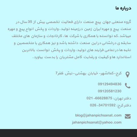
درباره ما
گروه صنعتی جهان پیچ صنعت دارای فعالیت تخصصی بیش از 35 سال در
صنعت پیچ و مهره ایران زمین درزمینه تولید، واردات و پخش انواع پیچ و مهره
میباشد.که توانسته با همکاری با شرکت ها، کارخانجات و سازمان های مختلف
سابقه ی درخشانی در این صنعت داشته باشد و نیز همکاری با متخصصین و
نخبه ها در تمامی فرایند های تولید، واردات و پخش توانست بالاترین
استاندارد ها و کیفیت و رضایت کامل مشتریان را بدست بیاورد.
کرج-کمالشهر- خیابان بهشتی-نبش ظفر7
09129494836
09120581230
دفتر تهران: 66628875-021
دفتر کرج: 34701592-026
blog@jahanpichsanat.com
jahanpichsanat@yahoo.com