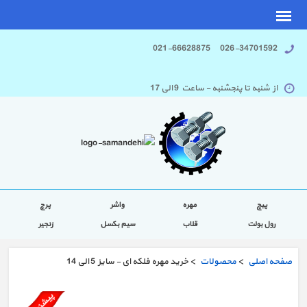
026-34701592 021-66628875
از شنبه تا پنجشنبه - ساعت 9 الی 17
پیچ
مهره
واشر
پرچ
رول بولت
قلاب
سیم بکسل
زنجیر
صفحه اصلی
>
محصولات
> خرید مهره فلکه ای - سایز 5 الی 14