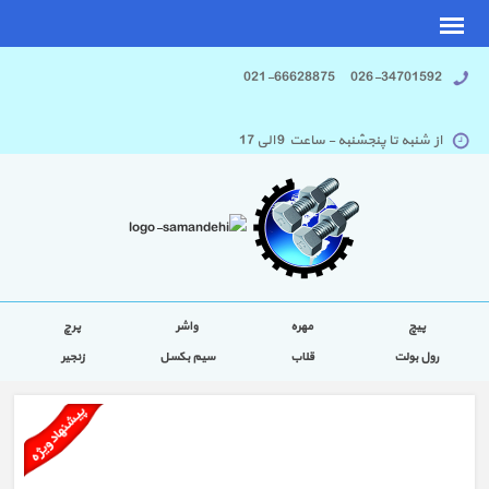
026-34701592 021-66628875
از شنبه تا پنجشنبه - ساعت 9 الی 17
پیچ
مهره
واشر
پرچ
رول بولت
قلاب
سیم بکسل
زنجیر