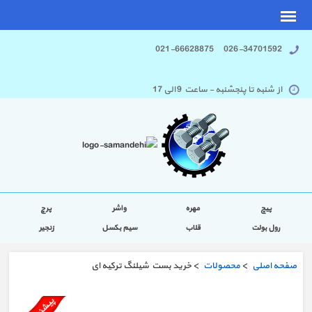
026-34701592 021-66628875
از شنبه تا پنجشنبه - ساعت 9 الی 17
پیچ
مهره
واشر
پرچ
رول بولت
قلاب
سیم بکسل
زنجیر
صفحه اصلی
>
محصولات
> خرید بست شیلنگ ترکیه ای