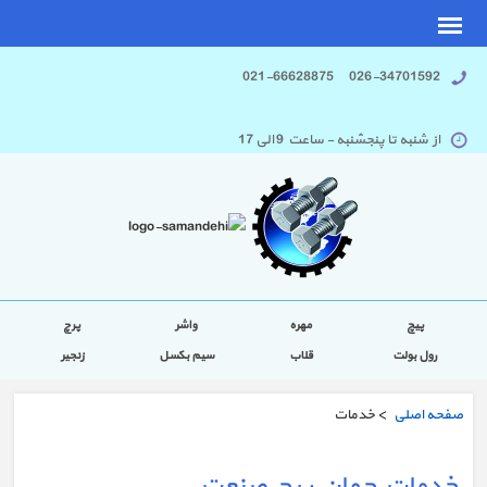
026-34701592 021-66628875
از شنبه تا پنجشنبه - ساعت 9 الی 17
پیچ
مهره
واشر
پرچ
رول بولت
قلاب
سیم بکسل
زنجیر
صفحه اصلی
> خدمات
خدمات جهان پیچ صنعت