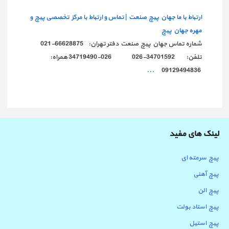
ارتباط با ما جهان پیچ صنعت | تماس و ارتباط با مرکز تخصصی پیچ و
مهره جهان پیچ
شماره تماس جهان پیچ صنعت دفتر تهران: 66628875-021
تلفن: 34701592-026 026-34719490 همراه:
...
09129494836
لینک های مفید
پیچ سرمته ای
پیچ آهنی
پیچ الن
پیچ استاد بولت
پیچ استیل