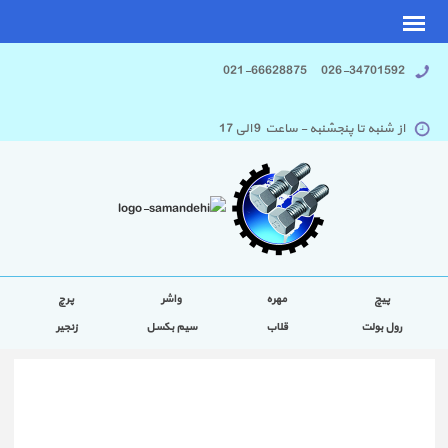
026-34701592 021-66628875
از شنبه تا پنجشنبه - ساعت 9 الی 17
پیچ
مهره
واشر
پرچ
رول بولت
قلاب
سیم بکسل
زنجیر