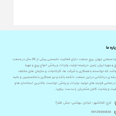
اره ما
گروه صنعتی جهان پیچ صنعت دارای فعالیت تخصصی بیش از 35 سال در صنعت
 و مهره ایران زمین درزمینه تولید، واردات و پخش انواع پیچ و مهره
اشد.که توانسته با همکاری با شرکت ها، کارخانجات و سازمان های مختلف
قه ی درخشانی در این صنعت داشته باشد و نیز همکاری با متخصصین و نخبه
در تمامی فرایند های تولید، واردات و پخش توانست بالاترین استاندارد ها و
یت و رضایت کامل مشتریان را بدست بیاورد.
کرج-کمالشهر- خیابان بهشتی-نبش ظفر7
09129494836