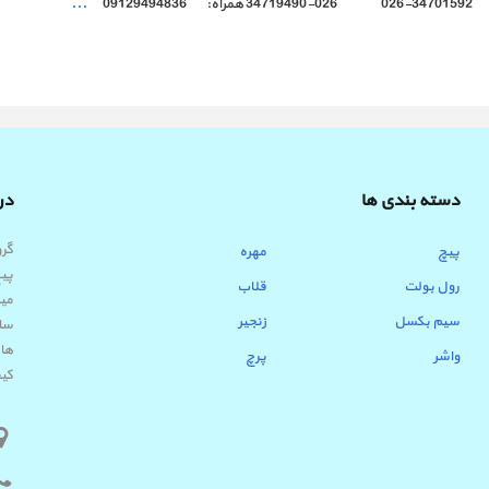
...
دسته بندی ها
درب
پیچ
مهره
پیچ
رول بولت
قلاب
میب
سیم بکسل
زنجیر
ساب
ها 
واشر
پرچ
کیف