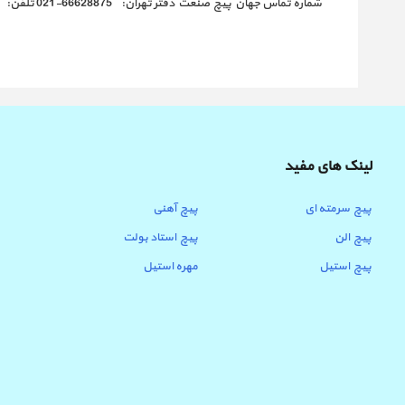
شماره تماس جهان پیچ صنعت دفتر تهران: 66628875-021 تلفن: 34701592-026 026-34719490 همراه: 09129494836
لینک های مفید
پیچ سرمته ای
پیچ آهنی
پیچ الن
پیچ استاد بولت
پیچ استیل
مهره استیل