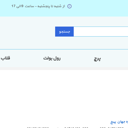
از شنبه تا پنجشنبه - ساعت 9 الی 17
جستجو
پرچ
رول بولت
قلاب
ره جهان پیچ