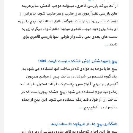
از آنجایی که بازرسی ظاهری، میتواند موجب کاهش سایر هزینه
های بازرسی نظیر آزمون های مخرب و غیر مخرب شود، بنابر این از
اهمیت خاصی برخوردار است. هرگاه مطابق استاندارد، پیچ یا مهره
ای به دلیل وجود عیوب ظاهری مردود اعلام شود، دیگر نیازی به
تست های بعدی نمی باشد و از طرفی، تنها بازرسی ظاهری برای
تایید
...
پیچ و مهره شش گوش خشکه + لیست قیمت 1404
پیچ ها با توجه به موادی که در ساخت آنها استفاده می شود به
چند گروه تقسیم می شوند. در ساخت پیچ از موادی همچون
آلومینیوم، برنج، آلیاژ مس، پلاستیک، فولاد، استیل، فولاد ضد
زنگ و تیتانیوم استفاده می شود. پیچ خشکه پیچی است که در
ساخت آن از فولاد ضد زنگ استفاده می شود. این پیچ از جمله
مقاوم ترین انواع پیچ
...
نامگذاری پیچ ها - از تاریخچه تا استانداردها
پیچ ها، این اجزای کوچک و به ظاهر ساده، دنیایی از رمز و راز را در