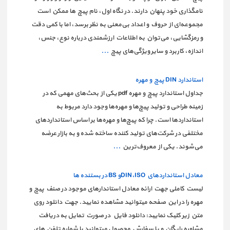
نامگذاری خود پنهان دارند. در نگاه اول، نام پیچ ها ممکن است
مجموعه‌ای از حروف و اعداد بی‌معنی به نظر برسد، اما با کمی دقت
و رمزگشایی، می‌توان به اطلاعات ارزشمندی درباره نوع، جنس،
اندازه، کاربرد و سایر ویژگی‌های پیچ
...
استاندارد DIN پیچ و مهره
جداول استاندارد پیچ و مهره pdf یکی از بحث‌های مهمی که در
زمینه طراحی و تولید پیچ‌ها و مهره‌ها وجود دارد مربوط به
استانداردها است. چرا که پیچ‌ها و مهره‌ها بر اساس استانداردهای
مختلفی در شرکت‌های تولید کننده ساخته شده و به بازار عرضه
می‌شوند. یکی از معروف‌ترین
...
معادل استانداردهاي DIN،ISOو BS در بستنده ها
لیست کاملی جهت ارائه معادل استاندارهای موجود در صنف پیچ و
مهره را در این صفحه میتوانید مشاهده نمایید. جهت دانلود روی
متن زیر کلیک نمایید: دانلود فایل در صورت تمایل به دریافت
مشاوره رایگان و یا سفارش محصول میتوانید با شماره تلفن های