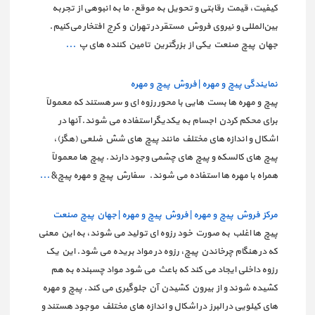
کیفیت، قیمت رقابتی و تحویل به موقع. ما به انبوهی از تجربه
بین‌المللی و نیروی فروش مستقر در تهران و کرج افتخار می‌کنیم.
جهان پیچ صنعت یکی از بزرگترین تامین کننده های پ
...
نمایندگی پیچ و مهره | فروش پیچ و مهره
پیچ و مهره ها بست هایی با محور رزوه ای و سر هستند که معمولاً
برای محکم کردن اجسام به یکدیگر استفاده می شوند. آنها در
اشکال و اندازه های مختلف مانند پیچ های شش ضلعی (هگز)،
پیچ های کالسکه و پیچ های چشمی وجود دارند. پیچ ها معمولاً
همراه با مهره ها استفاده می شوند. سفارش پیچ و مهره پیچ&
...
مرکز فروش پیچ و مهره | فروش پیچ و مهره | جهان پیچ صنعت
پیچ ها اغلب به صورت خود رزوه ای تولید می شوند، به این معنی
که در هنگام چرخاندن پیچ، رزوه در مواد بریده می شود. این یک
رزوه داخلی ایجاد می کند که باعث می شود مواد چسبنده به هم
کشیده شوند و از بیرون کشیدن آن جلوگیری می کند. پیچ و مهره
های کیلویی در البرز در اشکال و اندازه های مختلف موجود هستند و