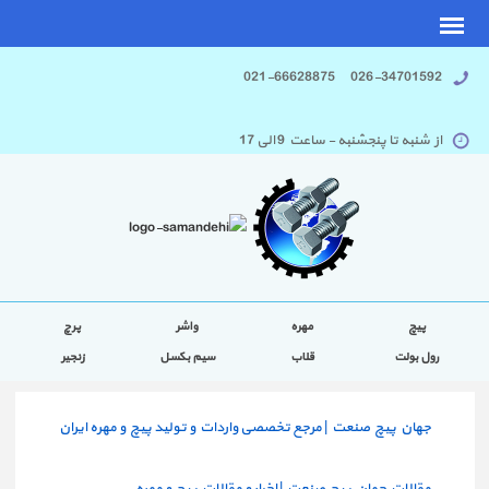
026-34701592 021-66628875
از شنبه تا پنجشنبه - ساعت 9 الی 17
پیچ
مهره
واشر
پرچ
رول بولت
قلاب
سیم بکسل
زنجیر
جهان پیچ صنعت | مرجع تخصصی واردات و تولید پیچ و مهره ایران