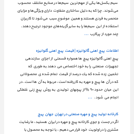
سیم بکسل‌ها یکی از مهم‌ترین سیم‌ها در صنایع مختلف محسوب
می‌شوند. چرا که به دلیل ساختاری متفاوت دارای ویژگی‌ها و مزایای
منحصر به فردی هستند و همین موضوع سبب می‌شود تا کاربران
استفاده از این سیم‌ها را به سایر گزینه‌های موجود ترجیح دهند.
چند مورد از پرکارب
...
اطلاعات پیچ اهنی گالوانیزه | قیمت پیچ اهنی گلوانیزه
پیچ اهنی گالوانیزه پيچ ها همواره قسمتي از اجزاي سازندهي
تجهيزات صنعتي را به خود اختصاص مي دهند به طوري كه
تخمين زده شده كه يك درصد از قيمت تمام شده ي محصولاتي
كه در آن ها پيچ و مهره به كاررفته است، مربوط به آن ها است. در
اين ميان حدود ٩٠ % از پيچهاي توليدي به روش پيچ زني غلطكي
انجام مي شود.
...
کارخانه تولید پیچ و مهره صنعتی در تهران جهان پیچ
اگر در جست و جوی کارخانه پیچ و مهره در ایران هستید، ما رضایت
مشتری را در اولویت خود قرار می دهیم ، با توجه به محصول با