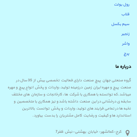
رول بولت
قلاب
سیم بکسل
زنجیر
واشر
پرچ
درباره ما
گروه صنعتی جهان پیچ صنعت دارای فعالیت تخصصی بیش از 35 سال در
صنعت پیچ و مهره ایران زمین درزمینه تولید، واردات و پخش انواع پیچ و مهره
میباشد.که توانسته با همکاری با شرکت ها، کارخانجات و سازمان های مختلف
سابقه ی درخشانی در این صنعت داشته باشد و نیز همکاری با متخصصین و
نخبه ها در تمامی فرایند های تولید، واردات و پخش توانست بالاترین
استاندارد ها و کیفیت و رضایت کامل مشتریان را بدست بیاورد.
کرج-کمالشهر- خیابان بهشتی-نبش ظفر7