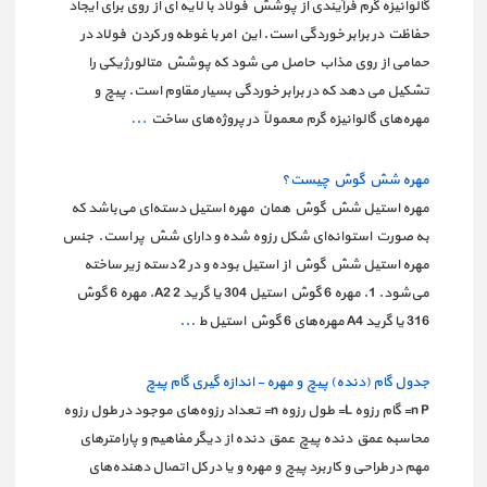
گالوانیزه گرم فرآیندی از پوشش فولاد با لایه ای از روی برای ایجاد
حفاظت در برابر خوردگی است. این امر با غوطه ور کردن فولاد در
حمامی از روی مذاب حاصل می شود که پوشش متالورژیکی را
تشکیل می دهد که در برابر خوردگی بسیار مقاوم است. پیچ‌ و
مهره‌های گالوانیزه گرم معمولاً در پروژه‌های ساخت
...
مهره شش گوش چیست؟
مهره استیل شش گوش همان مهره استیل دسته‌ای می‌باشد که
به صورت استوانه‌ای شکل رزوه شده و دارای شش پر است. جنس
مهره استیل شش گوش از استیل بوده و در 2 دسته زیر ساخته
می‌شود. 1. مهره 6 گوش استیل 304 یا گرید A2 2. مهره 6 گوش
316 یا گرید A4 مهره‌های 6 گوش استیل ط
...
جدول گام (دنده) پیچ و مهره - اندازه گیری گام پیچ
n P= گام رزوه L= طول رزوه n= تعداد رزوه‌های موجود در طول رزوه
محاسبه عمق دنده پیچ عمق دنده از دیگر مفاهیم و پارامترهای
مهم در طراحی و کاربرد پیچ و مهره‌ و یا در کل اتصال دهنده‌های