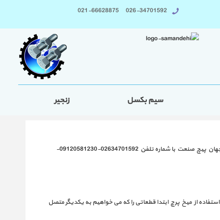
026-34701592 021-66628875
سیم بکسل
زنجیر
جهان پیچ صنعت، تولید کننده و عرضه کننده انواع پیچ و مهره و عاملیت رسمی فروش محصولات پرچ ساز همینک میتوانید جهت ارتباط با نمایندگی میخ پرچ جهان پیچ صنعت با شماره تلفن 02634701592-09120581230-
 می شوند. نحوه ی استفاده از میخ پرچ ابتدا قطعاتی را که می خواهیم به یکدیگر متصل