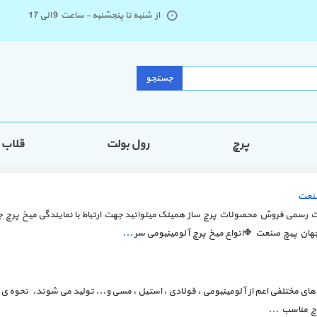
از شنبه تا پنجشنبه - ساعت 9 الی 17
جستجو
پرچ
رول بولت
قلاب
صنعت
...
پرچ ها بر اساس DIN 7337 در سایز ها و جنس های مختلفی اعم از آلومینیومی ، فولادی ، استیل ، مسی و... تولید
پرچ مناسب
...