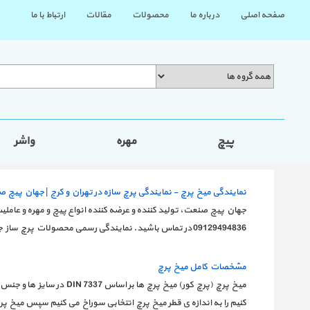
صفحه اصلی
درباره ما
محصولات
مقالات
ارتباط با ما
پیچ
مهره
واشر
نمایندگی میخ پرچ - نمایندگی پرچ سازه در تهران و کرج | جهان پیچ 
09129494836 در تماس باشید. نمایندگی رسمی محصولات پرچ ساز جهان پیچ صنعت 🔶انواع میخ پرچ آلومینیومی سر
مشخصات کامل میخ پرچ
میخ پرچ (پرچ کور) میخ 
کنیم را به اندازه ی قطر میخ پرچ انتخابی سوراخ می کنیم سپس میخ 