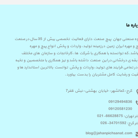
اره ما
گروه صنعتی جهان پیچ صنعت دارای فعالیت تخصصی بیش از 35 سال در صنعت
 و مهره ایران زمین درزمینه تولید، واردات و پخش انواع پیچ و مهره
اشد.که توانسته با همکاری با شرکت ها، کارخانجات و سازمان های مختلف
قه ی درخشانی در این صنعت داشته باشد و نیز همکاری با متخصصین و نخبه
در تمامی فرایند های تولید، واردات و پخش توانست بالاترین استاندارد ها و
یت و رضایت کامل مشتریان را بدست بیاورد.
کرج-کمالشهر- خیابان بهشتی-نبش ظفر7
09129494836
09120581230
تهران: 66628875-021
رج: 34701592-026
blog@jahanpichsanat.com