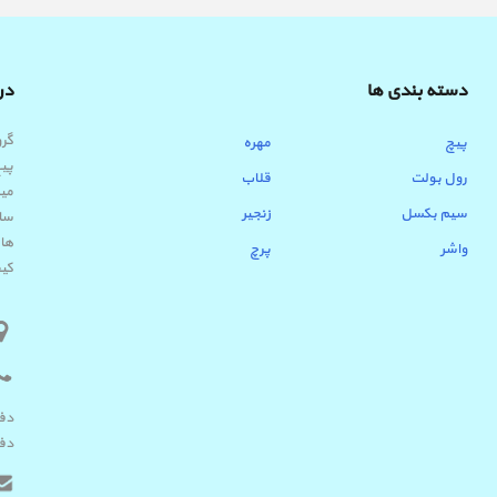
دسته بندی ها
درب
پیچ
مهره
پیچ
رول بولت
قلاب
میب
سیم بکسل
زنجیر
ساب
ها 
واشر
پرچ
کیف
دفتر 
دفتر ک