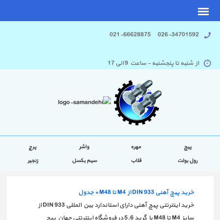
026-34701592 021-66628875
از شنبه تا پنجشنبه - ساعت 9 الی 17
پیچ
مهره
واشر
پرچ
رول بولت
قلاب
سیم بکسل
زنجیر
خرید پیچ آهنی DIN 933 از M4 تا M48 + جدول
خرید اینترنتی پیچ آهنی دارای استاندارد بین المللی DIN 933 از
سایز M4 تا M48 با گرید 5.6 در فروشگاه اینترنتی جهان پیچ