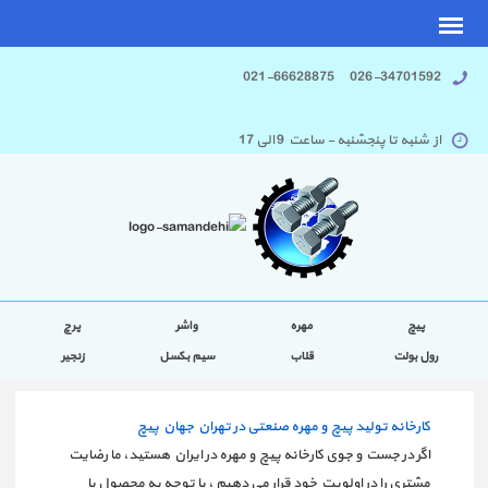
026-34701592 021-66628875
از شنبه تا پنجشنبه - ساعت 9 الی 17
پیچ
مهره
واشر
پرچ
رول بولت
قلاب
سیم بکسل
زنجیر
کارخانه تولید پیچ و مهره صنعتی در تهران جهان پیچ
اگر در جست و جوی کارخانه پیچ و مهره در ایران هستید، ما رضایت
مشتری را در اولویت خود قرار می دهیم ، با توجه به محصول با