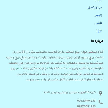
سیم بکسل
زنجیر
واشر
پرچ
درباره ما
گروه صنعتی جهان پیچ صنعت دارای فعالیت تخصصی بیش از 35 سال در
صنعت پیچ و مهره ایران زمین درزمینه تولید، واردات و پخش انواع پیچ و مهره
میباشد.که توانسته با همکاری با شرکت ها، کارخانجات و سازمان های مختلف
سابقه ی درخشانی در این صنعت داشته باشد و نیز همکاری با متخصصین و
نخبه ها در تمامی فرایند های تولید، واردات و پخش توانست بالاترین
استاندارد ها و کیفیت و رضایت کامل مشتریان را بدست بیاورد.
کرج-کمالشهر- خیابان بهشتی-نبش ظفر7
09129494836
09120581230