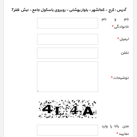
آدرس :
کرج - کمالشهر - بلوار بهشتی - روبروی باسکول جامع - نبش ظفر7
نام و نام
خانوادگي
*
ايميل
*
تلفن
توضيحات
*
متن بالا را وارد
نماييد
*