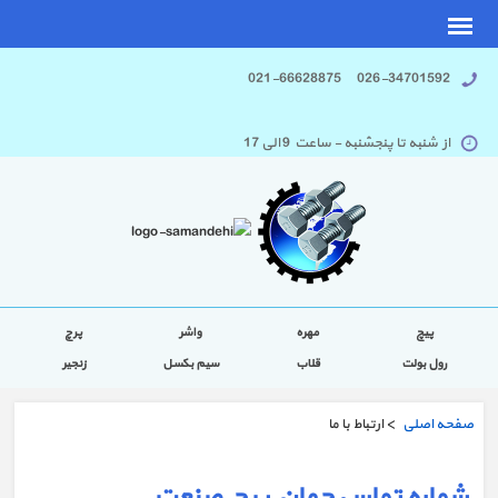
026-34701592 021-66628875
از شنبه تا پنجشنبه - ساعت 9 الی 17
پیچ
مهره
واشر
پرچ
رول بولت
قلاب
سیم بکسل
زنجیر
صفحه اصلی
> ارتباط با ما
شماره تماس جهان پیچ صنعت